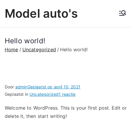
Ga
Model auto's
naar
de
inhoud
Hello world!
Home
Uncategorized
Hello world!
Door
admin
Geplaatst op
april 10, 2021
op
Geplaatst in
Uncategorized
1 reactie
Hello
Welcome to WordPress. This is your first post. Edit or
world!
delete it, then start writing!